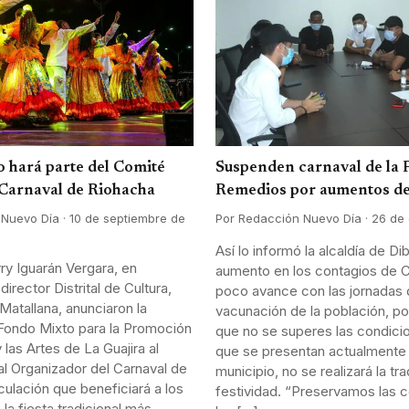
 hará parte del Comité
Suspenden carnaval de la 
 Carnaval de Riohacha
Remedios por aumentos de
Nuevo Día · 10 de septiembre de
Por Redacción Nuevo Día · 26 de
Así lo informó la alcaldía de Di
ry Iguarán Vergara, en
aumento en los contagios de C
irector Distrital de Cultura,
poco avance con las jornadas
Matallana, anunciaron la
vacunación de la población, po
Fondo Mixto para la Promoción
que no se superes las condicio
y las Artes de La Guajira al
que se presentan actualmente 
l Organizador del Carnaval de
municipio, no se realizará la tra
culación que beneficiará a los
festividad. “Preservamos las 
la fiesta tradicional más