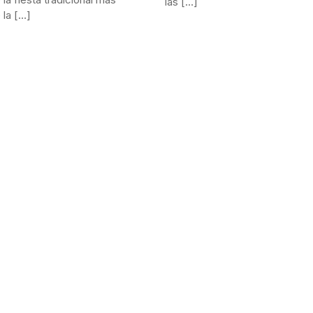
las […]
 la […]