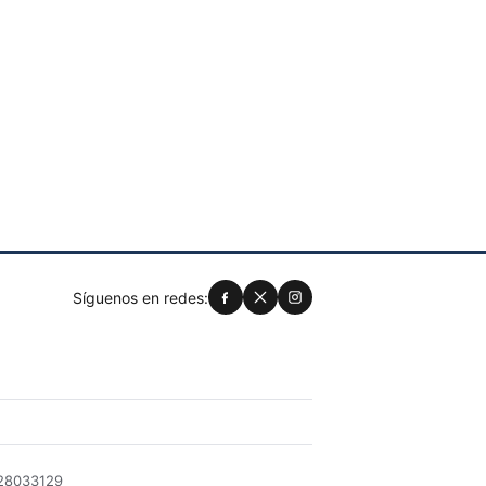
Síguenos en redes:
028033129