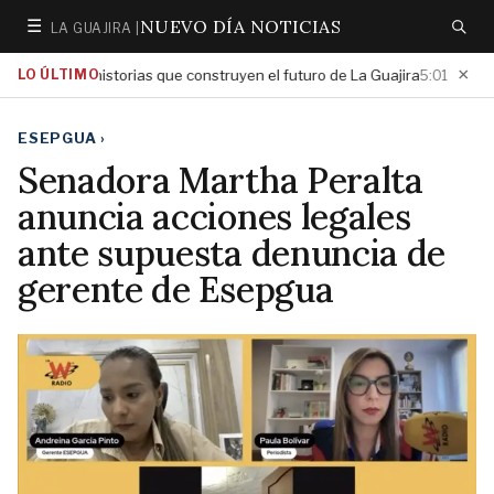
NUEVO DÍA NOTICIAS
☰
LA GUAJIRA |
Secciones
Buscar
×
altar las historias que construyen el futuro de La Guajira
LO ÚLTIMO
Gobier
5:01 PM
ESEPGUA
›
Senadora Martha Peralta
anuncia acciones legales
ante supuesta denuncia de
gerente de Esepgua