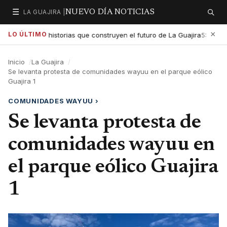
☰
LA GUAJIRA |
NUEVO DÍA NOTICIAS
Secciones
Buscar
×
LO ÚLTIMO
exaltar las historias que construyen el futuro de La Guajira
Gob
5:01 PM
Inicio
La Guajira
Se levanta protesta de comunidades wayuu en el parque eólico
Guajira 1
COMUNIDADES WAYUU
›
Se levanta protesta de
comunidades wayuu en
el parque eólico Guajira
1