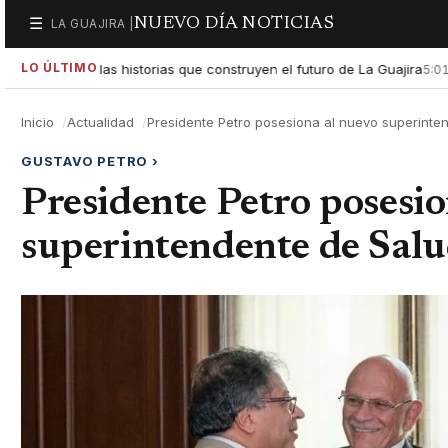
NUEVO DÍA NOTICIAS
☰
LA GUAJIRA |
Secciones
LO ÚLTIMO
 exaltar las historias que construyen el futuro de La Guajira
Go
5:01 PM
Inicio
Actualidad
Presidente Petro posesiona al nuevo superinte
GUSTAVO PETRO
›
Presidente Petro posesi
superintendente de Sal