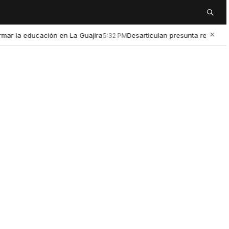
Buscar
×
la educación en La Guajira
Desarticulan presunta red de microtr
5:32 PM