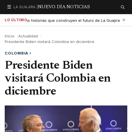
☰
LA GUAJIRA |
NUEVO DÍA NOTICIAS
Secciones
Buscar
×
LO ÚLTIMO
a exaltar las historias que construyen el futuro de La Guajira
G
5:01 PM
Inicio
Actualidad
Presidente Biden visitará Colombia en diciembre
COLOMBIA
›
Presidente Biden
visitará Colombia en
diciembre