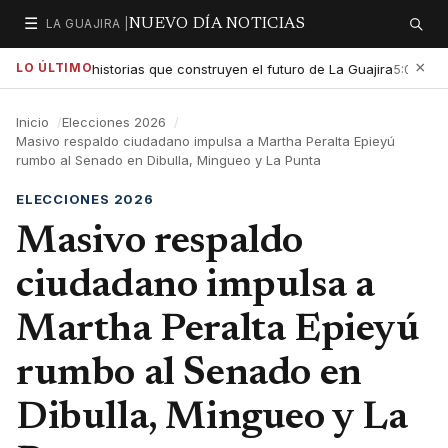
☰
LA GUAJIRA |
NUEVO DÍA NOTICIAS
Secciones
Buscar
×
LO ÚLTIMO
xaltar las historias que construyen el futuro de La Guajira
Gobi
5:01 PM
Inicio
Elecciones 2026
Masivo respaldo ciudadano impulsa a Martha Peralta Epieyú
rumbo al Senado en Dibulla, Mingueo y La Punta
ELECCIONES 2026
Masivo respaldo
ciudadano impulsa a
Martha Peralta Epieyú
rumbo al Senado en
Dibulla, Mingueo y La