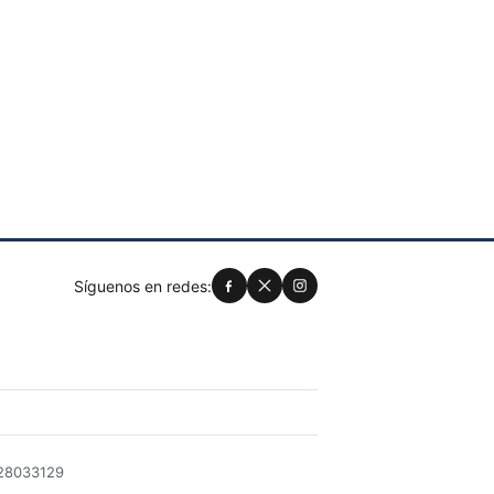
Síguenos en redes:
028033129