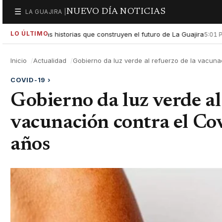
NUEVO DÍA NOTICIAS
☰
LA GUAJIRA |
Secciones
LO ÚLTIMO
altar las historias que construyen el futuro de La Guajira
Gobie
5:01 PM
Inicio
Actualidad
Gobierno da luz verde al refuerzo de la vacuna
COVID-19
›
Gobierno da luz verde al
vacunación contra el Co
años