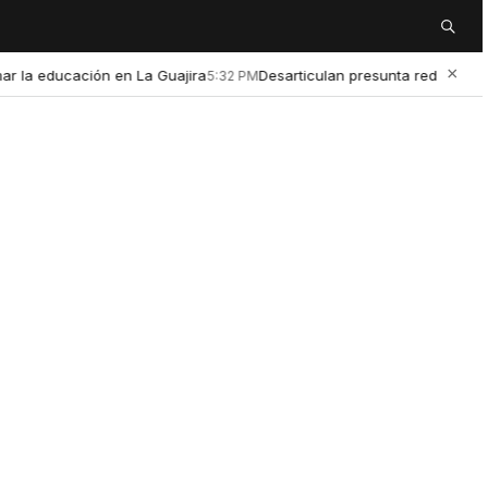
Buscar
×
educación en La Guajira
Desarticulan presunta red de microtráfi
5:32 PM