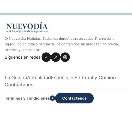
© Nuevo Día Noticias. Todos los derechos reservados. Prohibida la
reproducción total o parcial de los contenidos sin autorización previa,
expresa y por escrito.
Síguenos en redes:
La Guajira
Actualidad
Especiales
Editorial y Opinión
Contáctanos
Términos y condiciones
Contáctenos
+
Dirección: Calle 22 No. 7H -233 Apto 2 | Servicio al cliente:
3028033129 | WhatsApp: +573028033129
Diseñado por Delvis Ibáñez Sevilla
-
Contacto