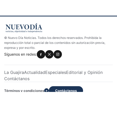
© Nuevo Día Noticias. Todos los derechos reservados. Prohibida la
reproducción total o parcial de los contenidos sin autorización previa,
expresa y por escrito.
Síguenos en redes:
La Guajira
Actualidad
Especiales
Editorial y Opinión
Contáctanos
Términos y condiciones
Contáctenos
+
Dirección: Calle 22 No. 7H -233 Apto 2 | Servicio al cliente:
3028033129 | WhatsApp: +573028033129
Diseñado por Delvis Ibáñez Sevilla
-
Contacto