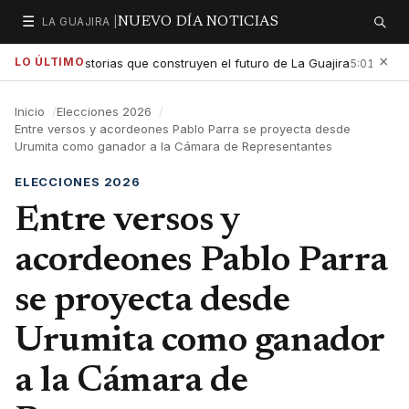
☰
LA GUAJIRA |
NUEVO DÍA NOTICIAS
Secciones
Buscar
×
LO ÚLTIMO
tar las historias que construyen el futuro de La Guajira
Gobier
5:01 PM
Inicio
Elecciones 2026
Entre versos y acordeones Pablo Parra se proyecta desde
Urumita como ganador a la Cámara de Representantes
ELECCIONES 2026
Entre versos y
acordeones Pablo Parra
se proyecta desde
Urumita como ganador
a la Cámara de