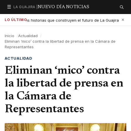
☰
LA GUAJIRA |
NUEVO DÍA NOTICIAS
Secciones
Buscar
×
LO ÚLTIMO
 exaltar las historias que construyen el futuro de La Guajira
G
5:01 PM
Inicio
Actualidad
Eliminan ‘mico’ contra la libertad de prensa en la Cámara de
Representantes
ACTUALIDAD
Eliminan ‘mico’ contra
la libertad de prensa en
la Cámara de
Representantes