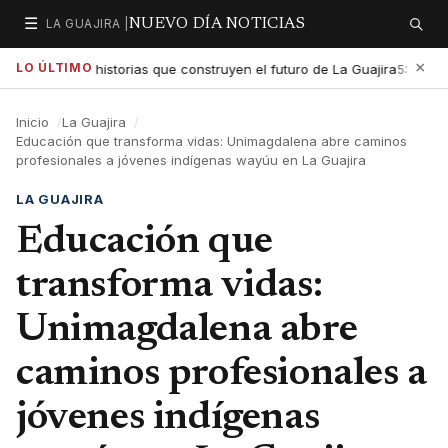
☰
LA GUAJIRA |
NUEVO DÍA NOTICIAS
Secciones
Buscar
×
LO ÚLTIMO
altar las historias que construyen el futuro de La Guajira
Gobi
5:01 PM
Inicio
La Guajira
Educación que transforma vidas: Unimagdalena abre caminos
profesionales a jóvenes indígenas wayúu en La Guajira
LA GUAJIRA
Educación que
transforma vidas:
Unimagdalena abre
caminos profesionales a
jóvenes indígenas