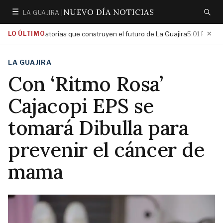
NUEVO DÍA NOTICIAS
☰
LA GUAJIRA |
Secciones
Buscar
×
tar las historias que construyen el futuro de La Guajira
LO ÚLTIMO
Gobierno
5:01 PM
LA GUAJIRA
Con ‘Ritmo Rosa’
Cajacopi EPS se
tomará Dibulla para
prevenir el cáncer de
mama