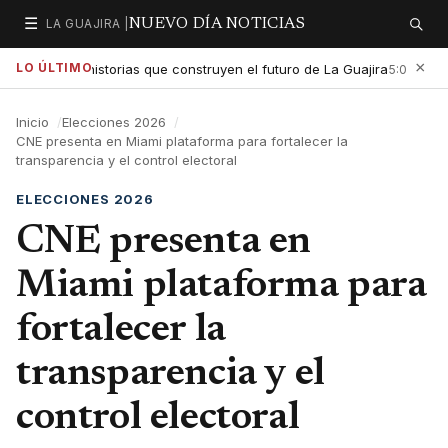
☰
LA GUAJIRA |
NUEVO DÍA NOTICIAS
Secciones
Buscar
×
LO ÚLTIMO
altar las historias que construyen el futuro de La Guajira
Gobi
5:01 PM
Inicio
Elecciones 2026
CNE presenta en Miami plataforma para fortalecer la
transparencia y el control electoral
ELECCIONES 2026
CNE presenta en
Miami plataforma para
fortalecer la
transparencia y el
control electoral