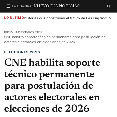
☰
LA GUAJIRA |
NUEVO DÍA NOTICIAS
Secciones
Buscar
×
LO ÚLTIMO
xaltar las historias que construyen el futuro de La Guajira
Gob
5:01 PM
Inicio
Elecciones 2026
CNE habilita soporte técnico permanente para postulación de
actores electorales en elecciones de 2026
ELECCIONES 2026
CNE habilita soporte
técnico permanente
para postulación de
actores electorales en
elecciones de 2026