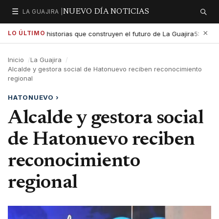
☰
LA GUAJIRA |
NUEVO DÍA NOTICIAS
Secciones
Buscar
×
LO ÚLTIMO
xaltar las historias que construyen el futuro de La Guajira
Gob
5:01 PM
Inicio
La Guajira
Alcalde y gestora social de Hatonuevo reciben reconocimiento
regional
HATONUEVO
›
Alcalde y gestora social
de Hatonuevo reciben
reconocimiento
regional