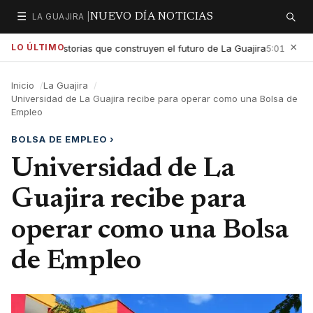
☰
LA GUAJIRA |
NUEVO DÍA NOTICIAS
Secciones
Buscar
×
LO ÚLTIMO
ltar las historias que construyen el futuro de La Guajira
Gobier
5:01 PM
Inicio
La Guajira
Universidad de La Guajira recibe para operar como una Bolsa de
Empleo
BOLSA DE EMPLEO
›
Universidad de La
Guajira recibe para
operar como una Bolsa
de Empleo