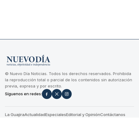
© Nuevo Día Noticias. Todos los derechos reservados. Prohibida
la reproducción total o parcial de los contenidos sin autorización
previa, expresa y por escrito.
Síguenos en redes:
La Guajira
Actualidad
Especiales
Editorial y Opinión
Contáctanos
Términos y condiciones
+
CONTÁCTENOS
Dirección: Calle 22 No. 7H -233 Apto 2 | Servicio al cliente: