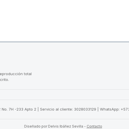
reproducción total
crito.
22 No. 7H -233 Apto 2 | Servicio al cliente: 3028033129 | WhatsApp: +
Diseñado por Delvis Ibáñez Sevilla
-
Contacto