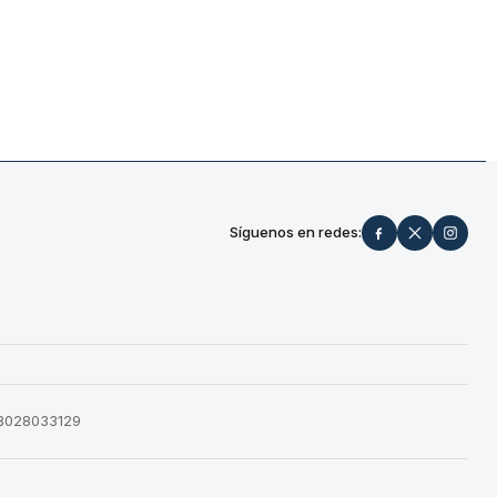
Síguenos en redes:
573028033129