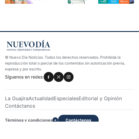
© Nuevo Día Noticias. Todos los derechos reservados. Prohibida la
reproducción total o parcial de los contenidos sin autorización previa,
expresa y por escrito.
Síguenos en redes:
La Guajira
Actualidad
Especiales
Editorial y Opinión
Contáctanos
Términos y condiciones
Contáctenos
+
Dirección: Calle 22 No. 7H -233 Apto 2 | Servicio al cliente:
3028033129 | WhatsApp: +573028033129