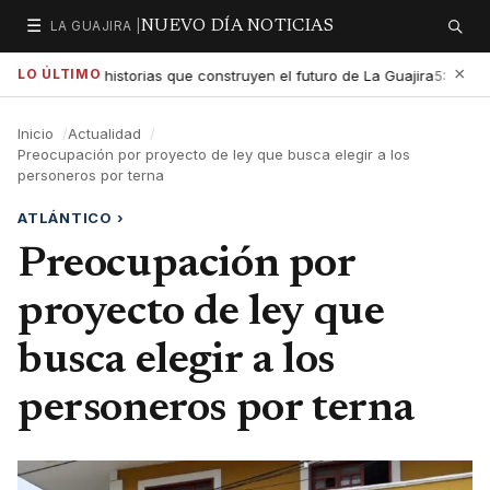
☰
LA GUAJIRA |
NUEVO DÍA NOTICIAS
Secciones
Buscar
×
LO ÚLTIMO
exaltar las historias que construyen el futuro de La Guajira
Go
5:01 PM
Inicio
Actualidad
Preocupación por proyecto de ley que busca elegir a los
personeros por terna
ATLÁNTICO
›
Preocupación por
proyecto de ley que
busca elegir a los
personeros por terna