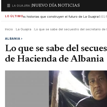
NUEVO DÍA NOTICIAS
☰
LA GUAJIRA |
Secciones
LO ÚLTIMO
xaltar las historias que construyen el futuro de La Guajira
Gob
5:01 PM
Inicio
La Guajira
Lo que se sabe del secuestro del secretario de
ALBANIA
›
Lo que se sabe del secues
de Hacienda de Albania