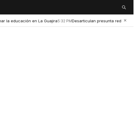
Buscar
×
 educación en La Guajira
Desarticulan presunta red de microtráf
5:32 PM