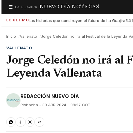
NUEVO DÍA NOTICIAS
☰
LA GUAJIRA |
Secciones
LO ÚLTIMO
ra exaltar las historias que construyen el futuro de La Guajira
5:01 P
Inicio
Vallenato
Jorge Celedón no irá al Festival de la Leyenda Va
VALLENATO
Jorge Celedón no irá al F
Leyenda Vallenata
REDACCIÓN NUEVO DÍA
Riohacha - 30 ABR 2024 - 08:27 COT