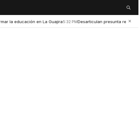
Buscar
×
r la educación en La Guajira
Desarticulan presunta red de micro
5:32 PM