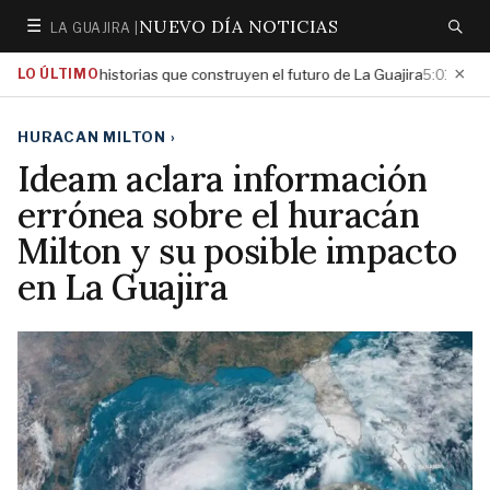
NUEVO DÍA NOTICIAS
☰
LA GUAJIRA |
Secciones
Buscar
×
xaltar las historias que construyen el futuro de La Guajira
LO ÚLTIMO
Gobie
5:01 PM
HURACAN MILTON
›
Ideam aclara información
errónea sobre el huracán
Milton y su posible impacto
en La Guajira