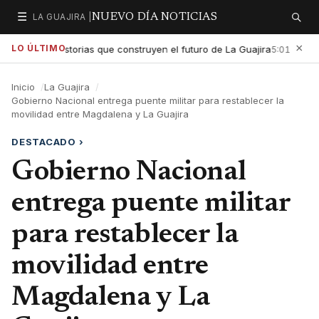
☰
LA GUAJIRA |
NUEVO DÍA NOTICIAS
Secciones
Buscar
×
LO ÚLTIMO
tar las historias que construyen el futuro de La Guajira
Gobier
5:01 PM
Inicio
La Guajira
Gobierno Nacional entrega puente militar para restablecer la
movilidad entre Magdalena y La Guajira
DESTACADO
›
Gobierno Nacional
entrega puente militar
para restablecer la
movilidad entre
Magdalena y La