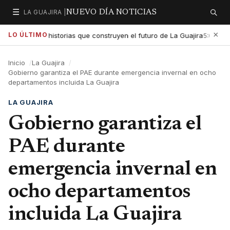
☰
LA GUAJIRA |
NUEVO DÍA NOTICIAS
Secciones
Buscar
×
LO ÚLTIMO
xaltar las historias que construyen el futuro de La Guajira
Gob
5:01 PM
Inicio
La Guajira
Gobierno garantiza el PAE durante emergencia invernal en ocho
departamentos incluida La Guajira
LA GUAJIRA
Gobierno garantiza el
PAE durante
emergencia invernal en
ocho departamentos
incluida La Guajira