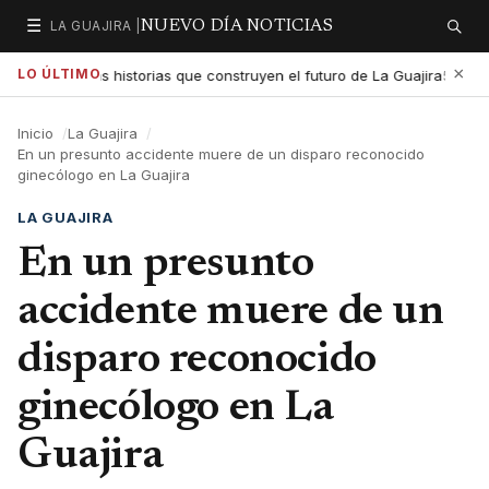
☰
LA GUAJIRA |
NUEVO DÍA NOTICIAS
Secciones
Buscar
×
LO ÚLTIMO
 exaltar las historias que construyen el futuro de La Guajira
Go
5:01 PM
Inicio
La Guajira
En un presunto accidente muere de un disparo reconocido
ginecólogo en La Guajira
LA GUAJIRA
En un presunto
accidente muere de un
disparo reconocido
ginecólogo en La
Guajira