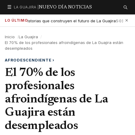
☰
LA GUAJIRA |
NUEVO DÍA NOTICIAS
Secciones
Buscar
×
LO ÚLTIMO
ltar las historias que construyen el futuro de La Guajira
Gobie
5:01 PM
Inicio
La Guajira
El 70% de los profesionales afroindígenas de La Guajira están
desempleados
AFRODESCENDIENTE
›
El 70% de los
profesionales
afroindígenas de La
Guajira están
desempleados