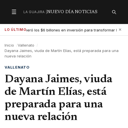
☰
LA GUAJIRA |
NUEVO DÍA NOTICIAS
Secciones
Buscar
×
LO ÚLTIMO
al superó los $6 billones en inversión para transformar la educación e
Inicio
Vallenato
Dayana Jaimes, viuda de Martín Elías, está preparada para una
nueva relación
VALLENATO
Dayana Jaimes, viuda
de Martín Elías, está
preparada para una
nueva relación