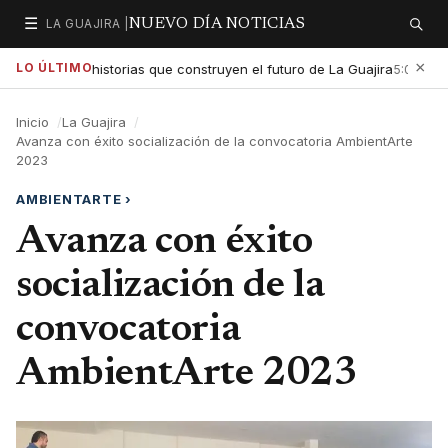
☰
LA GUAJIRA |
NUEVO DÍA NOTICIAS
Secciones
Buscar
×
LO ÚLTIMO
xaltar las historias que construyen el futuro de La Guajira
Gob
5:01 PM
Inicio
La Guajira
Avanza con éxito socialización de la convocatoria AmbientArte
2023
AMBIENTARTE
›
Avanza con éxito
socialización de la
convocatoria
AmbientArte 2023