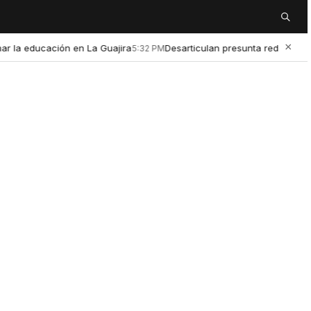
Buscar
×
 educación en La Guajira
Desarticulan presunta red de microtráf
5:32 PM