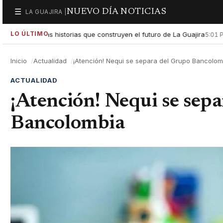
NUEVO DÍA NOTICIAS
☰
LA GUAJIRA |
Secciones
LO ÚLTIMO
xaltar las historias que construyen el futuro de La Guajira
Gobi
5:01 PM
Inicio
Actualidad
¡Atención! Nequi se separa del Grupo Bancolom
ACTUALIDAD
¡Atención! Nequi se sep
Bancolombia