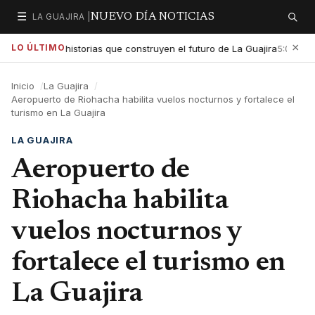
☰
LA GUAJIRA |
NUEVO DÍA NOTICIAS
Secciones
Buscar
×
LO ÚLTIMO
xaltar las historias que construyen el futuro de La Guajira
Gob
5:01 PM
Inicio
La Guajira
Aeropuerto de Riohacha habilita vuelos nocturnos y fortalece el
turismo en La Guajira
LA GUAJIRA
Aeropuerto de
Riohacha habilita
vuelos nocturnos y
fortalece el turismo en
La Guajira